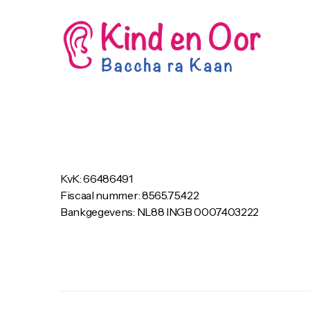
KvK: 66486491
Fiscaal nummer: 8565.75.422
Bankgegevens: NL88 INGB 0007403222