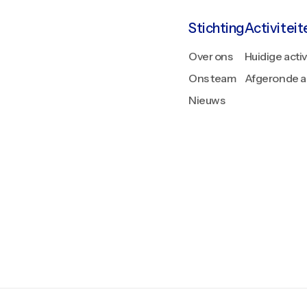
Stichting
Activiteit
Over ons
Huidige activ
Ons team
Afgeronde ac
Nieuws