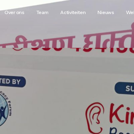
Over ons
Team
Activiteiten
Nieuws
We
Over ons
Team
Activiteiten
Nieuws
We