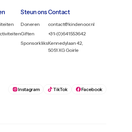
en
Steun ons
Contact
iteiten
Doneren
contact@kindenoor.nl
tiviteiten
Giften
+31-(0)641553642
Sponsorkliks
Kennedylaan 42,
5051 XG Goirle
Instagram
TikTok
Facebook