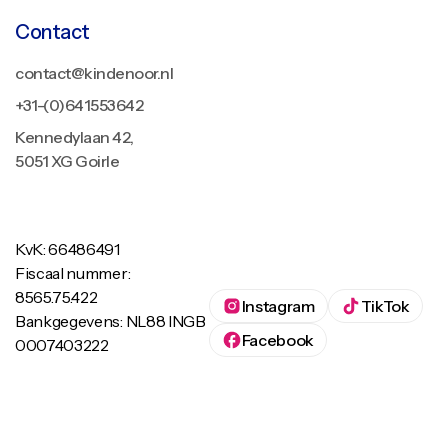
Contact
contact@kindenoor.nl
+31-(0)641553642
Kennedylaan 42,
5051 XG Goirle
KvK: 66486491
Fiscaal nummer:
8565.75.422
Instagram
TikTok
Bankgegevens: NL88 INGB
Facebook
0007403222